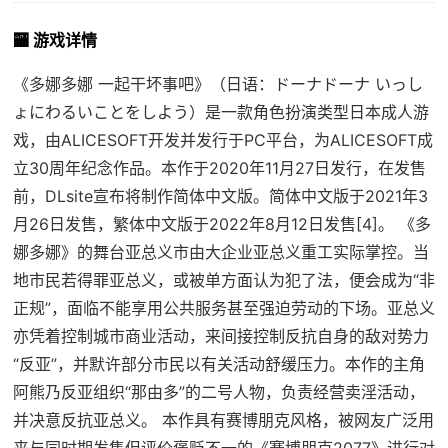
🏧 游戏详情
《多娜多娜 一起干坏事吧》（日语：ドーナドーナ いっし
ょにわるいことをしよう）是一款角色扮演类型日本成人游
戏，由ALICESOFT开发并发行于PC平台，为ALICESOFT成
立30周年纪念作品。本作于2020年11月27日发行，在发售
前，DLsite宣布将制作简体中文版。简体中文版于2021年3
月26日发售，繁体中文版于2022年8月12日发售[4]。 《多
娜多娜》的舞台亚总义市由大企业亚总义重工实际掌控。当
地市民若得罪亚总义，或被单方面认为犯了法，便会成为“非
正规”，面临不能享用公共服务甚至强迫劳动的下场。亚总义
亦凭着控制城市商业活动，来间接控制反抗自身的敌对势力
“反亚”，并默许部分市民以有关活动舒缓压力。本作的主角
阿熊乃反亚组织“那由多”的二号人物，负责经营卖淫活动，
并决意反抗亚总义。 本作具有赛博朋克风格，被网友广泛用