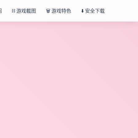
绍
⛓️ 游戏截图
🗑️ 游戏特色
⬇️ 安全下载