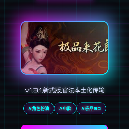
v1.3.1,新式版,官法本土化传输
#角色扮演
#电脑
#极品3D