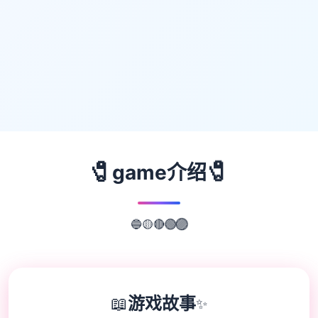
🧷
🧷
game介绍
🟡
🔵
🔴
🟢
🟣
📖
游戏故事
✨