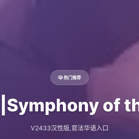
🎲 热门推荐
mphony of th
V2433汉性版,官法华语入口