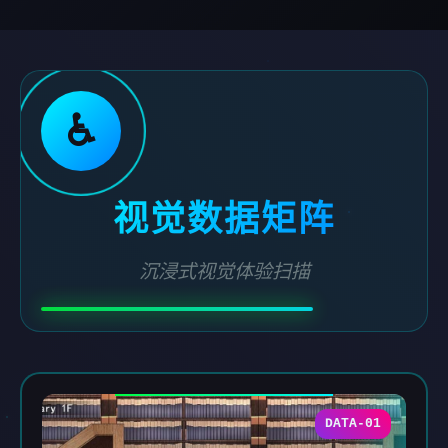
♿
视觉数据矩阵
沉浸式视觉体验扫描
DATA-01