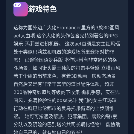
游戏特色
这称为国外边广大佬Eromancer里方的3款3D画风
act大由项 这个大佬的头作包含完特别著名的RPG
娱乐-玛莉兹进朝机器。 这次act首须是女主红玛瑙
处于类似玛莉兹和机器的游戏场所里登场对抗罪
恶！ 官途径国语步兵版 本作拥带有非常舒适的格
斗场景，如同街头霸王独般的打击手臂感 立模画风
若干个组的出前来色，有着3D动画一般动态场景
自然后又是有非常丰富型的道具配件体系，超过
200品种奇妙道具等级阁下收集 街机手感，实在凭
画风，充满检验性的boss决斗 我们的女主红玛瑙
行动在鲜巴比伦都市的反乌托邦街道的上步履维
艰。 她可可按遇及帮派，犯罪集团，腐败的警/察
分队以及阴险的巴别塔公共司长期化怪物！ 能协助
她自己己的，就有她自己的双拳！