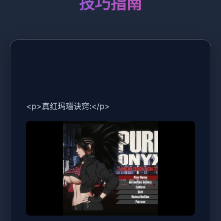
技巧指南
<p>真红玛瑙诀窍:</p>